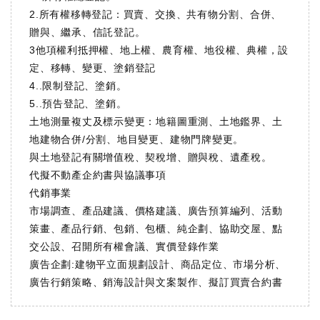
2.所有權移轉登記：買賣、交換、共有物分割、合併、
贈與、繼承、信託登記。
3他項權利抵押權、地上權、農育權、地役權、典權，設
定、移轉、變更、塗銷登記
4..限制登記、塗銷。
5..預告登記、塗銷。
土地測量複丈及標示變更：地籍圖重測、土地鑑界、土
地建物合併/分割、地目變更、建物門牌變更。
與土地登記有關增值稅、契稅增、贈與稅、遺產稅。
代擬不動產企約書與協議事項
代銷事業
市場調查、產品建議、價格建議、廣告預算編列、活動
策畫、產品行銷、包銷、包櫃、純企劃、協助交屋、點
交公設、召開所有權會議、實價登錄作業
廣告企劃:建物平立面規劃設計、商品定位、市場分析、
廣告行銷策略、銷海設計與文案製作、擬訂買賣合約書