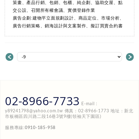
策畫、產品行銷、包銷、包櫃、純企劃、協助交屋、點
交公設、召開所有權會議、實價登錄作業
廣告企劃:建物平立面規劃設計、商品定位、市場分析、
廣告行銷策略、銷海設計與文案製作、擬訂買賣合約書
＜
＞
02-8966-7733
E-mail :
y89241798@yahoo.com.tw
傳真：02-8966-1773 地址：新北
市板橋區四川路二段16巷3號9樓(領袖天下園區)
服務專線:
0910-185-958