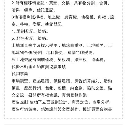
2.所有權移轉登記：買賣、交換、共有物分割、合併、
贈與、繼承、信託登記。
3他項權利抵押權、地上權、農育權、地役權、典權，設
定、移轉、變更、塗銷登記
4..限制登記、塗銷。
5..預告登記、塗銷。
土地測量複丈及標示變更：地籍圖重測、土地鑑界、土
地建物合併/分割、地目變更、建物門牌變更。
與土地登記有關增值稅、契稅增、贈與稅、遺產稅。
代擬不動產企約書與協議事項
代銷事業
市場調查、產品建議、價格建議、廣告預算編列、活動
策畫、產品行銷、包銷、包櫃、純企劃、協助交屋、點
交公設、召開所有權會議、實價登錄作業
廣告企劃:建物平立面規劃設計、商品定位、市場分析、
廣告行銷策略、銷海設計與文案製作、擬訂買賣合約書