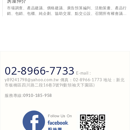
房屋仲介
市場調查、產品建議、價格建議、廣告預算編列、活動策畫、產品行
銷、包銷、包櫃、純企劃、協助交屋、點交公設、召開所有權會議、
實價登錄作業廣告企劃:建物平立面規劃設計、商品定位、市場分
析...
02-8966-7733
E-mail :
y89241798@yahoo.com.tw
傳真：02-8966-1773 地址：新北
市板橋區四川路二段16巷3號9樓(領袖天下園區)
服務專線:
0910-185-958