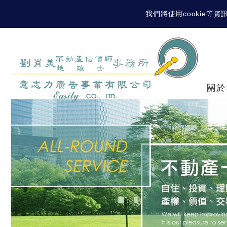
我們將使用cookie
關於