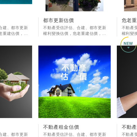
都市更新估價
危老重
合建、都市更新
不動產受信評估、合建、都市更新
不動產
老重建估價，公
權利變換估價，危老重建估價，公
權利變
權估價，土地重
司資產重估，地上權估價，土地重
司資產
金估價，土地改
劃估價，不動產租金估價，土地改
劃估價
利用估價，不動
良估價，土地開發利用估價，不動
良估價
產投資效益評估
產投資
不動產租金估價
不動產
合建、都市更新
不動產受信評估、合建、都市更新
不動產