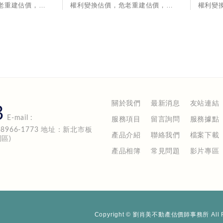
老重建估價，公
權利變換估價，危老重建估價，公
權利變
權估價，土地重
司資產重估，地上權估價，土地重
司資產
金估價，土地改
劃估價，不動產租金估價，土地改
劃估價
利用估價，不動
良估價，土地開發利用估價，不動
良估價
產投資效益評估
產投資
3
關於我們
最新消息
友站連結
E-mail :
服務項目
留言詢問
服務據點
8966-1773 地址：新北市板
產品介紹
聯絡我們
檔案下載
區)
產品相簿
常見問題
影片專區
Copyright © 劉肖美
不動產估價師
事務所 All R