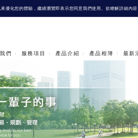
等資訊來優化您的體驗，繼續瀏覽即表示您同意我們使用。欲瞭解詳細內
我們
服務項目
產品介紹
產品相簿
最新