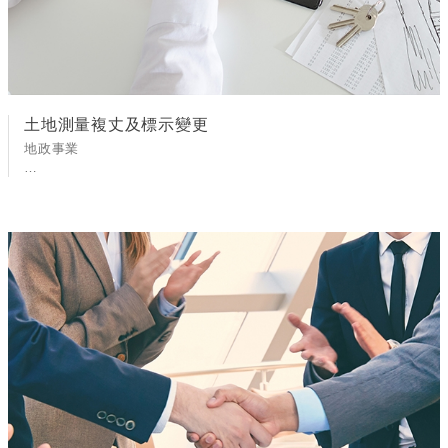
土地測量複丈及標示變更
地政事業
土地登記:1. 所有權總登記。
2.所有權移轉登記：買賣、交換、共有物分割、合併、贈與、繼承、
信託登記。
3他項權利抵押權、地上權、農育權、...