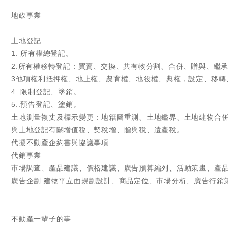
地政事業
土地登記:
1. 所有權總登記。
2.所有權移轉登記：買賣、交換、共有物分割、合併、贈與、繼
3他項權利抵押權、地上權、農育權、地役權、典權，設定、移轉
4..限制登記、塗銷。
5..預告登記、塗銷。
土地測量複丈及標示變更：地籍圖重測、土地鑑界、土地建物合併
與土地登記有關增值稅、契稅增、贈與稅、遺產稅。
代擬不動產企約書與協議事項
代銷事業
市場調查、產品建議、價格建議、廣告預算編列、活動策畫、產
廣告企劃:建物平立面規劃設計、商品定位、市場分析、廣告行銷
不動產一輩子的事