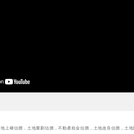
，地上權估價，土地重劃估價，不動產租金估價，土地改良估價，土地